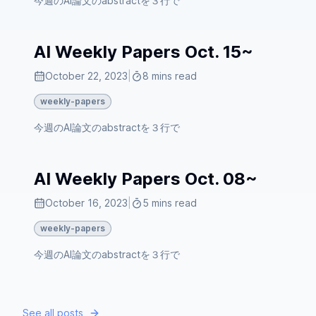
今週のAI論文のabstractを３行で
AI Weekly Papers Oct. 15~
October 22, 2023
|
8 mins read
weekly-papers
今週のAI論文のabstractを３行で
AI Weekly Papers Oct. 08~
October 16, 2023
|
5 mins read
weekly-papers
今週のAI論文のabstractを３行で
See all posts