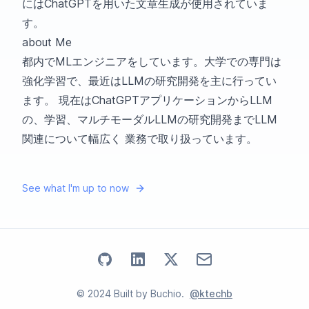
にはChatGPTを用いた文章生成が使用されていま
す。
about Me
都内でMLエンジニアをしています。大学での専門は
強化学習で、最近はLLMの研究開発を主に行ってい
ます。 現在はChatGPTアプリケーションからLLM
の、学習、マルチモーダルLLMの研究開発までLLM
関連について幅広く 業務で取り扱っています。
See what I'm up to now
Go to my
Go to my
Github
Go to my
profile
Linkedin
Email address
X
profile
profile
©
2024
Built by
Buchio
.
@ktechb