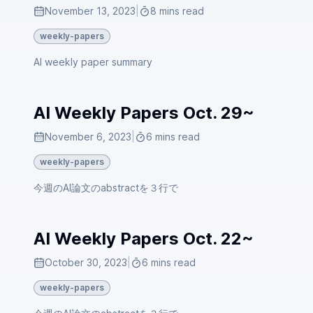
November 13, 2023
|
8 mins read
weekly-papers
AI weekly paper summary
AI Weekly Papers Oct. 29~
November 6, 2023
|
6 mins read
weekly-papers
今週のAI論文のabstractを３行で
AI Weekly Papers Oct. 22~
October 30, 2023
|
6 mins read
weekly-papers